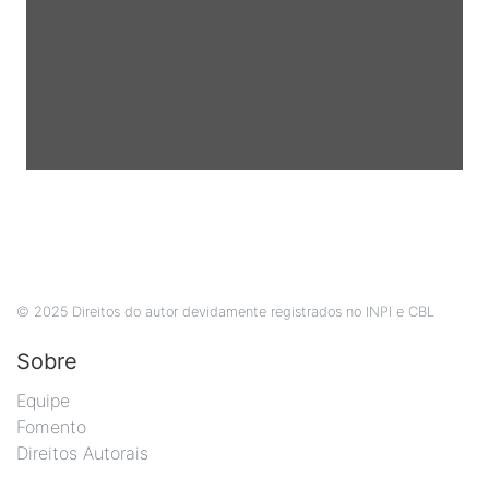
© 2025 Direitos do autor devidamente registrados no INPI e CBL
Sobre
Equipe
Fomento
Direitos Autorais